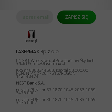
ZAPISZ SIĘ
LASERMAX Sp z o.o.
01-381 Warszawa, ul.Powstańców Śląskich
3/lok.U3, info@lasermax.pl
KRS nr 0000344600, kapitał 50.000,00
PLN, NIP 5272617616, REGON
142148474
NEST Bank S.A.
nr rach. PLN - nr 57 1870 1045 2083 1069
3476 0001
nr rach. EUR - nr 30 1870 1045 2083 1069
3476 0002