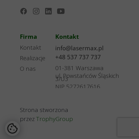
Firma
Kontakt
Kontakt
info@lasermax.pl
+48 537 737 737
Realizacje
01-381 Warszawa
O nas
ul. Powstańców Śląskich
3/U3
NIP 5272617616
Strona
stworzona
przez
TrophyGroup