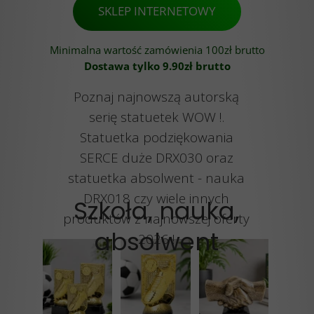
SKLEP INTERNETOWY
Minimalna wartość zamówienia 100zł brutto
Dostawa tylko 9.90zł brutto
Poznaj najnowszą autorską
serię statuetek WOW !.
Statuetka podziękowania
SERCE duże DRX030 oraz
statuetka absolwent - nauka
DRX018 czy wiele innych
S
zkoła, nauka,
produktów z najnowszej oferty
absolwent
2026 !